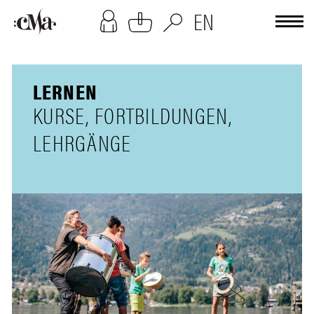
[cookies-overlay]
EN
LERNEN
KURSE, FORTBILDUNGEN,
LEHRGÄNGE