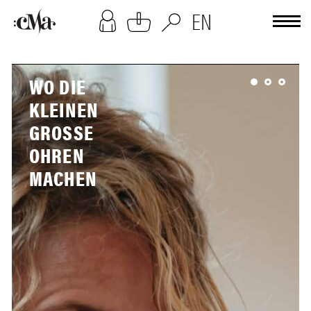
[cookies-overlay]
EN
WO DIE
KLEINEN
GROSSE O
HREN M
ACHEN