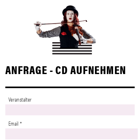
ANFRAGE - CD AUFNEHMEN
Email
Veranstalter
Email
Anfangsdatum
Email
*