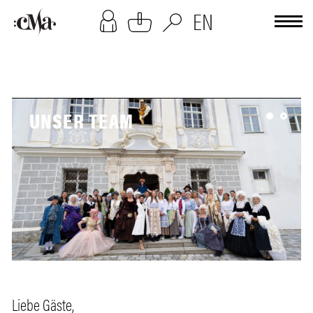
[cookies-overlay]
EN
UNSER TEAM
Liebe Gäste,