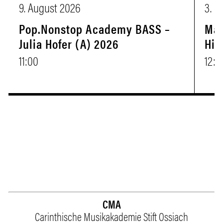
9. August 2026
3. 
Pop.Nonstop Academy BASS –
Mas
Julia Hofer (A) 2026
Hin
11:00
12:3
CMA
Carinthische Musikakademie Stift Ossiach