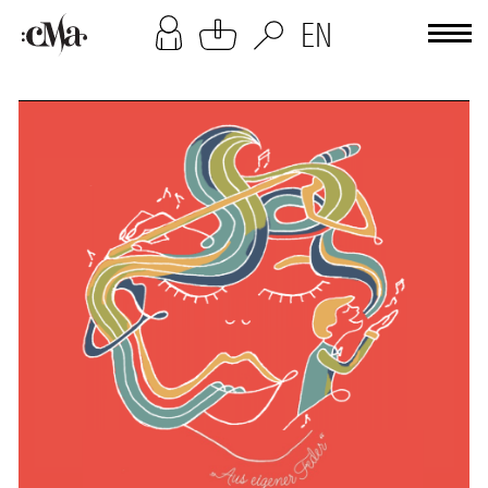
[cookies-overlay]
EN